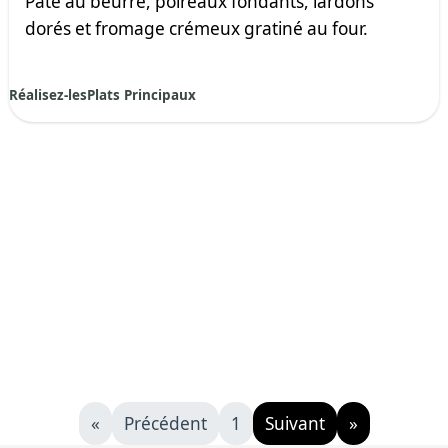
Pâte au beurre, poireaux fondants, lardons
dorés et fromage crémeux gratiné au four.
Réalisez-les
Plats Principaux
«
Précédent
1
Suivant
»