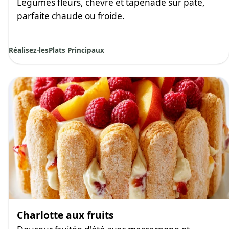
Légumes fleurs, chèvre et tapenade sur pâte,
parfaite chaude ou froide.
Réalisez-les
Plats Principaux
Charlotte aux fruits