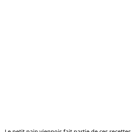
Le petit pain viennois fait partie de ces recettes