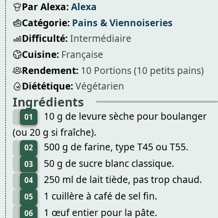
Par Alexa:
Alexa
Catégorie:
Pains & Viennoiseries
Difficulté:
Intermédiaire
Cuisine:
Française
Rendement:
10 Portions (10 petits pains)
Diététique:
Végétarien
Ingrédients
10 g de levure sèche pour boulanger
01
(ou 20 g si fraîche).
500 g de farine, type T45 ou T55.
02
50 g de sucre blanc classique.
03
250 ml de lait tiède, pas trop chaud.
04
1 cuillère à café de sel fin.
05
1 œuf entier pour la pâte.
06