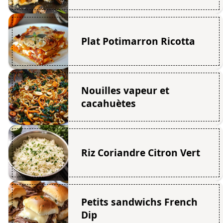
Plat Potimarron Ricotta
Nouilles vapeur et
cacahuètes
Riz Coriandre Citron Vert
Petits sandwichs French
Dip