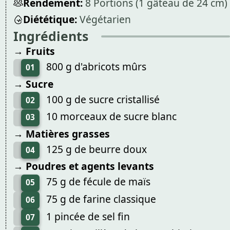
Rendement:
8 Portions (1 gâteau de 24 cm)
Diététique:
Végétarien
Ingrédients
→ Fruits
800 g d'abricots mûrs
01
→ Sucre
100 g de sucre cristallisé
02
10 morceaux de sucre blanc
03
→ Matières grasses
125 g de beurre doux
04
→ Poudres et agents levants
75 g de fécule de maïs
05
75 g de farine classique
06
1 pincée de sel fin
07