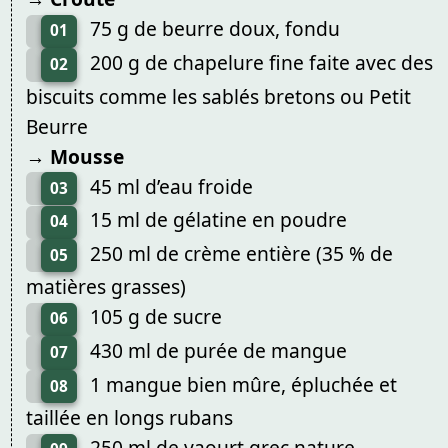
75 g de beurre doux, fondu
01
200 g de chapelure fine faite avec des
02
biscuits comme les sablés bretons ou Petit
Beurre
→ Mousse
45 ml d’eau froide
03
15 ml de gélatine en poudre
04
250 ml de crème entière (35 % de
05
matières grasses)
105 g de sucre
06
430 ml de purée de mangue
07
1 mangue bien mûre, épluchée et
08
taillée en longs rubans
250 ml de yaourt grec nature