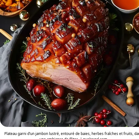
Plateau garni d’un jambon lustré, entouré de baies, herbes fraîches et fruits, d