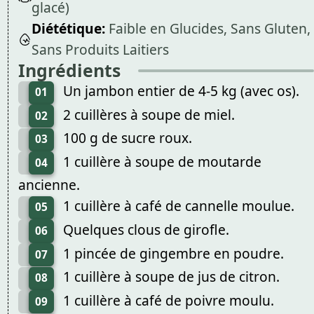
glacé)
Diététique:
Faible en Glucides, Sans Gluten,
Sans Produits Laitiers
Ingrédients
Un jambon entier de 4-5 kg (avec os).
01
2 cuillères à soupe de miel.
02
100 g de sucre roux.
03
1 cuillère à soupe de moutarde
04
ancienne.
1 cuillère à café de cannelle moulue.
05
Quelques clous de girofle.
06
1 pincée de gingembre en poudre.
07
1 cuillère à soupe de jus de citron.
08
1 cuillère à café de poivre moulu.
09